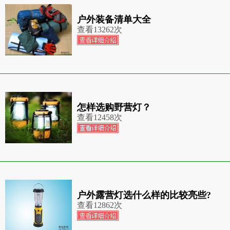
户外装备清单大全
查看
13262次
怎样选购野营灯？
查看
12458次
户外露营灯选什么样的比较亮些?
查看
12862次