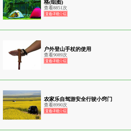
格(组图)
查看
8851次
户外登山手杖的使用
查看
9089次
农家乐自驾游安全行驶小窍门
查看
8990次