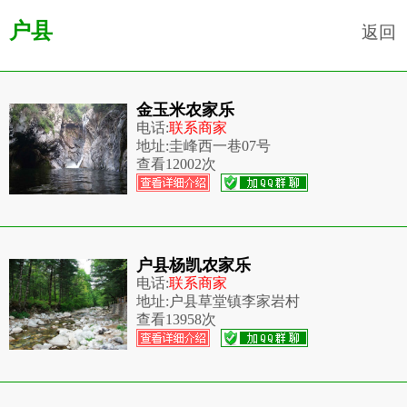
户县
返回
金玉米农家乐
电话:
联系商家
地址:
圭峰西一巷07号
查看
12002次
户县杨凯农家乐
电话:
联系商家
地址:
户县草堂镇李家岩村
查看
13958次