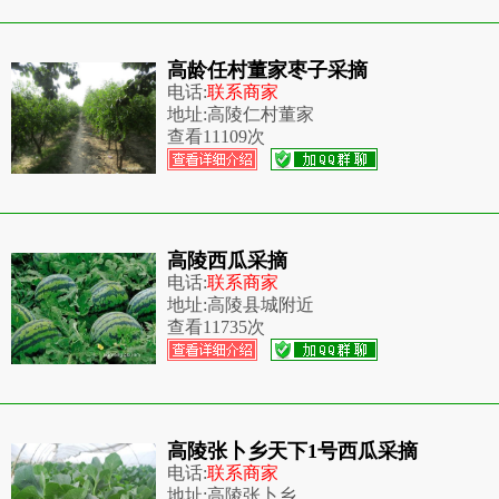
高龄任村董家枣子采摘
电话:
联系商家
地址:
高陵仁村董家
查看
11109次
高陵西瓜采摘
电话:
联系商家
地址:
高陵县城附近
查看
11735次
高陵张卜乡天下1号西瓜采摘
电话:
联系商家
地址:
高陵张卜乡