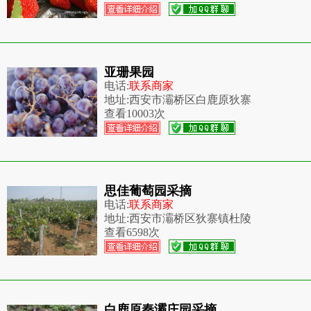
亚珊果园
电话:
联系商家
地址:
西安市灞桥区白鹿原狄寨
查看
10003次
思佳葡萄园采摘
电话:
联系商家
地址:
西安市灞桥区狄寨镇杜陵
查看
6598次
白鹿原秦灞庄园采摘