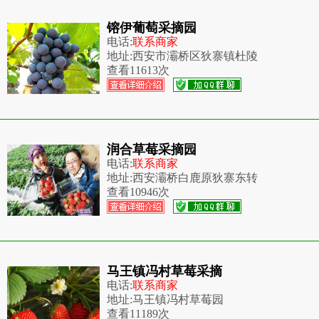
镕伊葡萄采摘园
电话:
联系商家
地址:
西安市灞桥区狄寨镇杜陵
查看
11613次
润合草莓采摘园
电话:
联系商家
地址:
西安灞桥白鹿原狄寨东转
查看
10946次
马王镇冯村草莓采摘
电话:
联系商家
地址:
马王镇冯村草莓园
查看
11189次