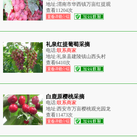
地址:
渭南市华西镇万亩红提观
查看
11204次
礼泉红提葡萄采摘
电话:
联系商家
地址:
礼泉县建陵镇山西头村
查看
6410次
白鹿原樱桃采摘
电话:
联系商家
地址:
西安市万亩樱桃观光园龙
查看
11473次