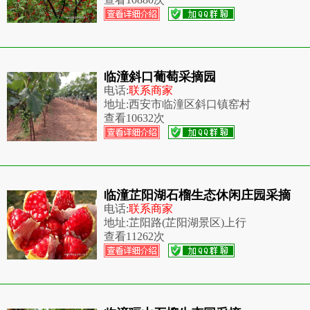
临潼斜口葡萄采摘园
电话:
联系商家
地址:
西安市临潼区斜口镇窑村
查看
10632次
临潼芷阳湖石榴生态休闲庄园采摘
电话:
联系商家
地址:
芷阳路(芷阳湖景区)上行
查看
11262次