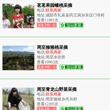
茗茗果园蟠桃采摘
电话:
联系商家
地址:
咸阳市礼泉县药王洞乡东仪门寺村
查看
11881次
周至猕猴桃采摘
电话:
联系商家
地址:
周至水街旁
查看
10963次
周至青龙山野菜采摘
电话:
联系商家
地址:
周至骆峪乡尚兴村
查看
12285次