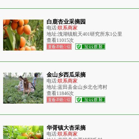
白鹿杏业采摘园
电话:
联系商家
地址:
洩湖镇航天401研究所东1公里
查看
11015次
金山乡西瓜采摘
电话:
联系商家
地址:
蓝田县金山乡北仓湾村
查看
11846次
华胥镇大杏采摘
电话:
联系商家