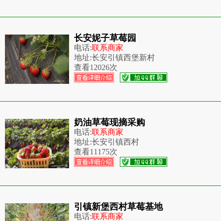
长安妮子草莓园
电话:
联系商家
地址:
长安引镇西堡新村
查看
12026次
奶油草莓现摘采购
电话:
联系商家
地址:
长安引镇西村
查看
11175次
引镇新堡西村草莓基地
电话:
联系商家