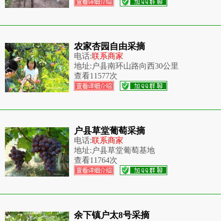
农家杏园自由采摘
电话:
联系商家
地址:
户县南环山路向西30公里
查看
11577次
户县草堂葡萄采摘
电话:
联系商家
地址:
户县草堂葡萄基地
查看
11764次
余下镇户太8号采摘