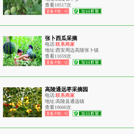
查看
10517次
张卜西瓜采摘
电话:
联系商家
地址:
西安周边高陵张卜镇
查看
11659次
高陵通远枣采摘园
电话:
联系商家
地址:
高陵县通远镇
查看
10660次