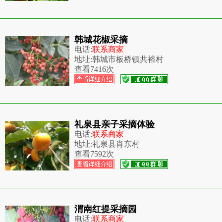
韩城花椒采摘
电话:
联系商家
地址:
韩城市板桥镇共裕村
查看
7416次
礼泉县亲子采摘体验
电话:
联系商家
地址:
礼泉县肖东村
查看
7592次
渭南红提采摘园
电话:
联系商家