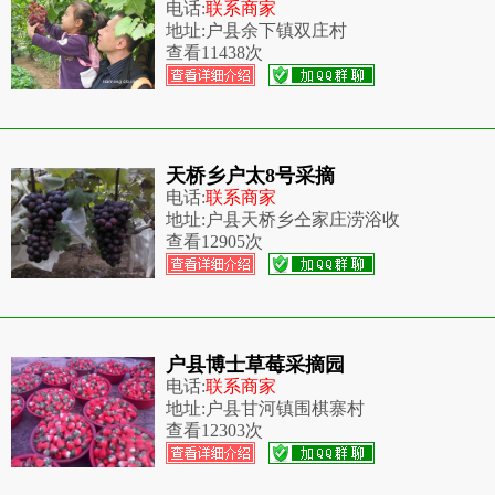
电话:
联系商家
地址:
户县余下镇双庄村
查看
11438次
天桥乡户太8号采摘
电话:
联系商家
地址:
户县天桥乡仝家庄涝浴收
查看
12905次
户县博士草莓采摘园
电话:
联系商家
地址:
户县甘河镇围棋寨村
查看
12303次