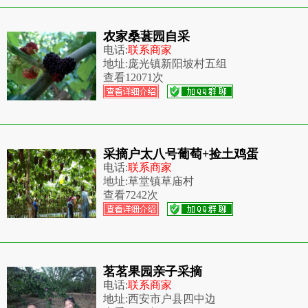
农家桑葚园自采
电话:
联系商家
地址:
庞光镇新阳坡村五组
查看
12071次
采摘户太八号葡萄+捡土鸡蛋
电话:
联系商家
地址:
草堂镇草庙村
查看
7242次
茗茗果园亲子采摘
电话:
联系商家
地址:
西安市户县四中边