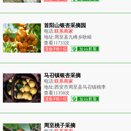
首阳山银杏采摘园
电话:
联系商家
地址:
周至县九峰乡耿峪
查看
11733次
马召镇银杏采摘
电话:
联系商家
地址:
西安市周至县马召镇桃李
查看
11358次
周至桃子采摘