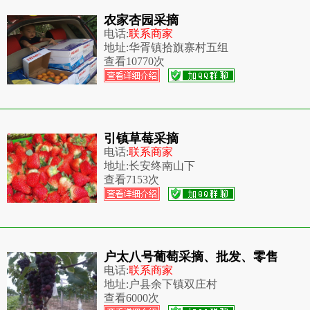
农家杏园采摘
电话:
联系商家
地址:
华胥镇拾旗寨村五组
查看
10770次
引镇草莓采摘
电话:
联系商家
地址:
长安终南山下
查看
7153次
户太八号葡萄采摘、批发、零售
电话:
联系商家
地址:
户县余下镇双庄村
查看
6000次