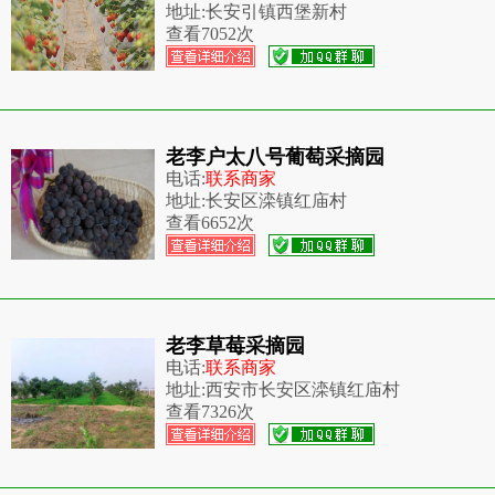
地址:
长安引镇西堡新村
查看
7052次
老李户太八号葡萄采摘园
电话:
联系商家
地址:
长安区滦镇红庙村
查看
6652次
老李草莓采摘园
电话:
联系商家
地址:
西安市长安区滦镇红庙村
查看
7326次