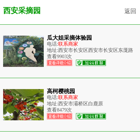
西安采摘园
返回
瓜大姐采摘体验园
电话:
联系商家
地址:
西安市长安区西安市长安区东厐路
查看
9903次
高柯樱桃园
电话:
联系商家
地址:
西安市灞桥区白鹿原
查看
8479次