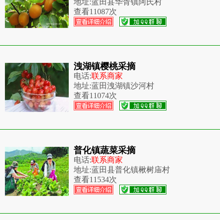
地址:
蓝田县华胥镇阿氏村
查看
11087次
洩湖镇樱桃采摘
电话:
联系商家
地址:
蓝田洩湖镇沙河村
查看
11074次
普化镇蔬菜采摘
电话:
联系商家
地址:
蓝田县普化镇楸树庙村
查看
11534次