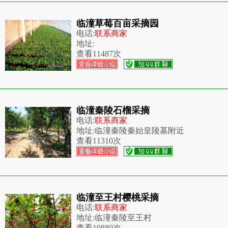
临潼草莓百亩采摘园
电话:
联系商家
地址:
查看
11487次
临潼秦陵石榴采摘
电话:
联系商家
地址:
临潼秦陵秦始皇陵墓附近
查看
11310次
临潼至王村樱桃采摘
电话:
联系商家
地址:
临潼秦陵至王村
查看
10880次