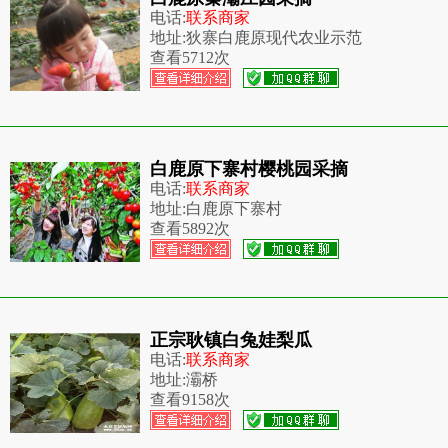
电话:
联系商家
地址:
狄寨白鹿原现代农业示范
查看
5712次
白鹿原下寨村樱桃园采摘
电话:
联系商家
地址:
白鹿原下寨村
查看
5892次
正宗耿镇白兔娃梨瓜
电话:
联系商家
地址:
灞桥
查看
9158次