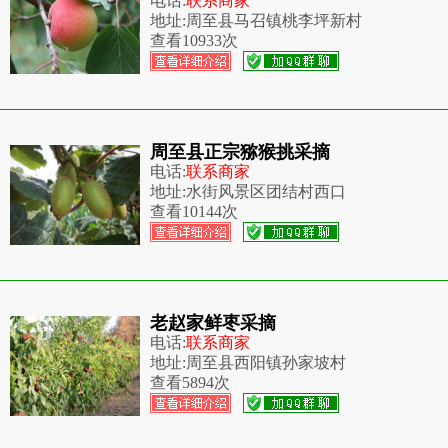
电话:
联系商家
地址:
周至县马召镇桃李坪新村
查看
10933次
周至县正宗猕猴挑采摘
电话:
联系商家
地址:
水街风景区团结村西口
查看
10144次
老赵家鲜枣采摘
电话:
联系商家
地址:
周至县西阳镇孙家坡村
查看
5894次