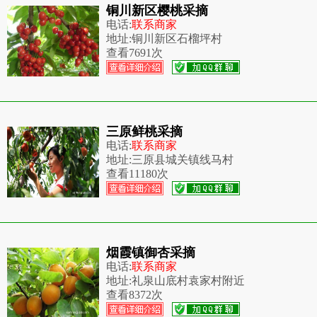
铜川新区樱桃采摘
电话:
联系商家
地址:
铜川新区石榴坪村
查看
7691次
三原鲜桃采摘
电话:
联系商家
地址:
三原县城关镇线马村
查看
11180次
烟霞镇御杏采摘
电话:
联系商家
地址:
礼泉山底村袁家村附近
查看
8372次