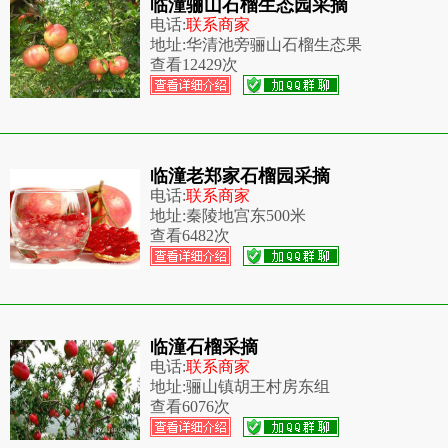
临潼骊山石榴生态园采摘
电话:
联系商家
地址:
华清池旁骊山石榴生态果
查看
12429次
临潼老郑家石榴园采摘
电话:
联系商家
地址:
秦陵地宫东500米
查看
6482次
临潼石榴采摘
电话:
联系商家
地址:
骊山镇胡王村房东组
查看
6076次