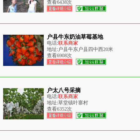
查看
6438次
户县牛东奶油草莓基地
电话:
联系商家
地址:
户县牛东户县四中西20米
查看
6908次
户太八号采摘
电话:
联系商家
地址:
草堂镇叶寨村
查看
6352次