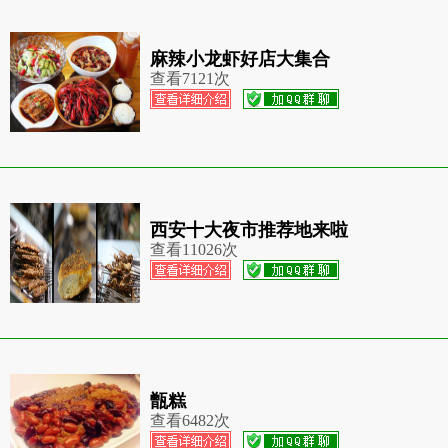
麻辣小龙虾好店大集合
查看
7121次
西安十大夜市推荐地来啦
查看
11026次
甑糕
查看
6482次