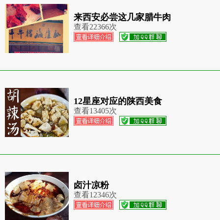
来西安必尝这几家腊牛肉
查看
22366次
12星座对应的陕西美食
查看
13405次
卤汁凉粉
查看
12346次