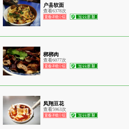
户县软面
查看
6378次
梆梆肉
查看
6077次
凤翔豆花
查看
5963次