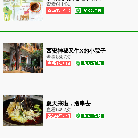
查看
6114次
西安神秘又牛X的小院子
查看
8587次
夏天来啦，撸串去
查看
6492次