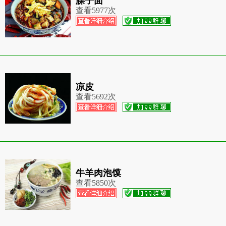
臊子面
查看
5977次
凉皮
查看
5692次
牛羊肉泡馍
查看
5850次