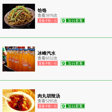
饸饹
查看
5976次
冰峰汽水
查看
6552次
肉丸胡辣汤
查看
5295次