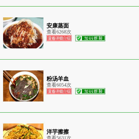
安康蒸面
查看
6268次
粉汤羊血
查看
6054次
洋芋擦擦
查看
5631次