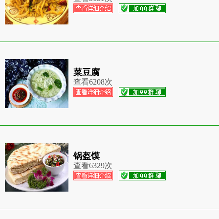
菜豆腐
查看
6208次
锅盔馍
查看
6329次