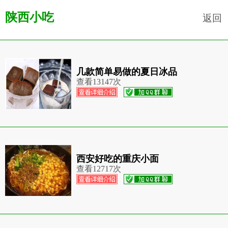
陕西小吃
返回
几款简单易做的夏日冰品
查看
13147次
西安好吃的重庆小面
查看
12717次