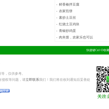
鲜香椿拌豆腐
农家煎饼
素炒土豆丝
红烧土豆鸡块
青椒炒鸡蛋
肉夹馍，农家乐也可以
快捷键Ctrl+D
1
料等，仅供参考。
有侵权等问题，请
立即联系
我们！我们将在收到通知后妥善处