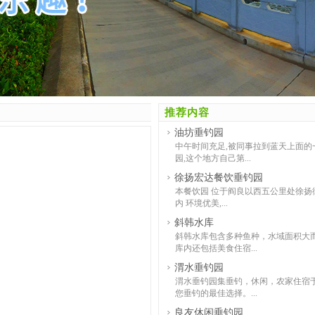
推荐内容
油坊垂钓园
中午时间充足,被同事拉到蓝天上面的
园,这个地方自己第...
徐扬宏达餐饮垂钓园
本餐饮园 位于阎良以西五公里处徐扬街
内 环境优美,...
斜韩水库
斜韩水库包含多种鱼种，水域面积大
库内还包括美食住宿...
渭水垂钓园
渭水垂钓园集垂钓，休闲，农家住宿
您垂钓的最佳选择。...
良友休闲垂钓园