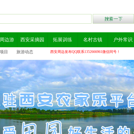
周边游
西安采摘园
拓展训练
名村古镇
户外常识
项目
旅游动态
西安周边发布QQ联系1352666961微信同号！