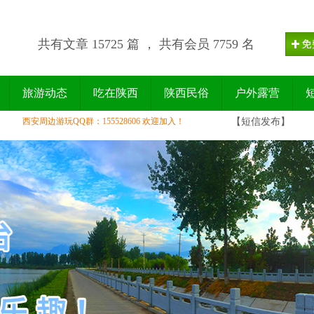
共有文章 15725 篇 ， 共有会员 7759 名
旅游动态
吃在陕西
陕西民俗
户外露营
西安周边游玩QQ群：155528606 欢迎加入！
【短信发布】