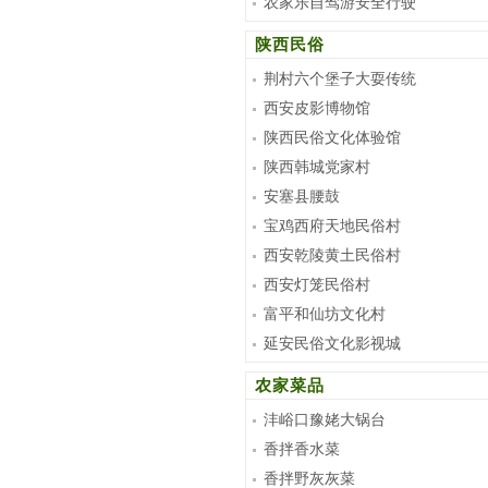
农家乐自驾游安全行驶
陕西民俗
荆村六个堡子大耍传统
西安皮影博物馆
陕西民俗文化体验馆
陕西韩城党家村
安塞县腰鼓
宝鸡西府天地民俗村
西安乾陵黄土民俗村
西安灯笼民俗村
富平和仙坊文化村
延安民俗文化影视城
农家菜品
沣峪口豫姥大锅台
香拌香水菜
香拌野灰灰菜