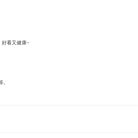
。
，好看又健康~
等。