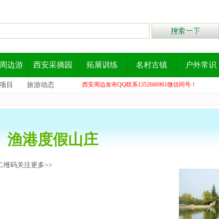
周边游
西安采摘园
拓展训练
名村古镇
户外常识
项目
旅游动态
西安周边发布QQ联系1352666961微信同号！
渔港度假山庄
二维码关注更多>>