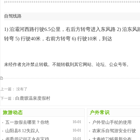
自驾线路
1) 沿灞河西路行驶6.5公里，右后方转弯进入东风路 2) 沿东风
转弯 5) 行驶40米，右前方转弯 6) 行驶10米，到达
未经作者允许禁止转载。不能转载到其它网站、论坛、公众号等。
上一篇： 没有了
白鹿塬温泉度假村
下一篇：
旅游动态
户外常识
10-01
五一放假去哪里？你绝
户外登山手杖的使用
10-01
山阳县8.12失踪人
农家乐自驾游安全行驶
10-01
省委书记赵正永在宝鸡
大秦岭72峪最新分布