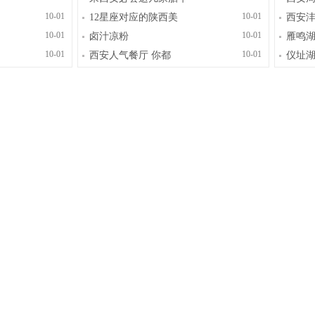
10-01
10-01
12星座对应的陕西美
西安沣
10-01
10-01
卤汁凉粉
雁鸣
10-01
10-01
西安人气餐厅 你都
仪址