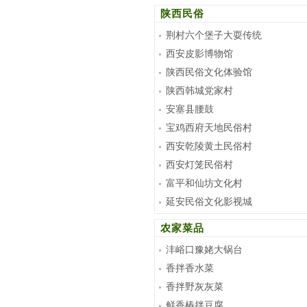
陕西民俗
荆村六个堡子大耍传统
西安皮影博物馆
陕西民俗文化体验馆
陕西韩城党家村
安塞县腰鼓
宝鸡西府天地民俗村
西安乾陵黄土民俗村
西安灯笼民俗村
富平和仙坊文化村
延安民俗文化影视城
农家菜品
沣峪口豫姥大锅台
香拌香水菜
香拌野灰灰菜
鲜香椿拌豆腐