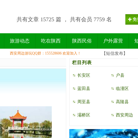
共有文章 15725 篇 ， 共有会员 7759 名
旅游动态
吃在陕西
陕西民俗
户外露营
西安周边游玩QQ群：155528606 欢迎加入！
【短信发布】
栏目列表
长安区
户县
蓝田县
临潼区
周至县
高陵县
灞桥区
西安周边