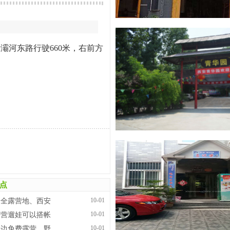
 沿灞河东路行驶660米，右前方
点
10-01
最全露营地、西安
10-01
露营遛娃可以搭帐
10-01
周边免费露营、野