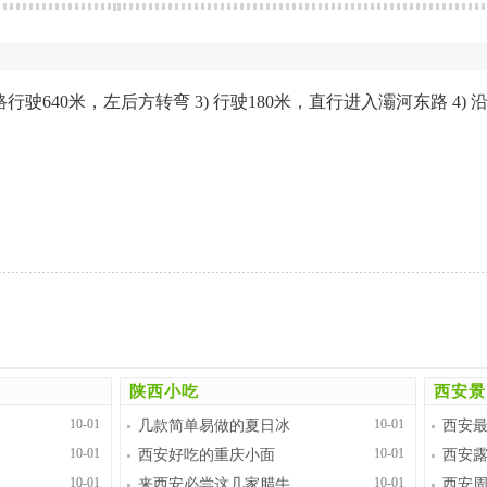
路行驶640米，左后方转弯 3) 行驶180米，直行进入灞河东路 4)
陕西小吃
西安景
10-01
10-01
几款简单易做的夏日冰
西安
10-01
10-01
西安好吃的重庆小面
西安
10-01
10-01
来西安必尝这几家腊牛
西安