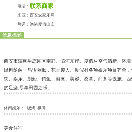
联系商家
电话：
来源：
西安农家乐网
热词：
渔港度假山庄
信息描述
西安市灞柳生态园区南部、灞河东岸。度假村空气清新、环境
绿树荫荫，鸟语啾啾，花香袭人。度假村各项娱乐项目齐全，
饮、娱乐、划船、钓鱼、游泳、美容、桑拿、商务等设施。西
的足迹,尽享田园之乐。
休闲娱乐：
烧烤
棋牌
美食住宿：