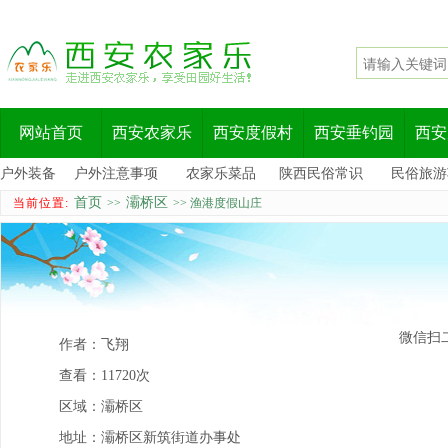
网站首页
西安农家乐
西安度假村
西安垂钓园
西安
户外装备
户外注意事项
农家乐菜品
陕西民俗常识
民俗旅游
首页
灞桥区
当前位置:
>>
>> 渔港度假山庄
微信扫
作者：
飞翔
查看：
11720次
区域：
灞桥区
地址：
灞桥区新筑街道办事处