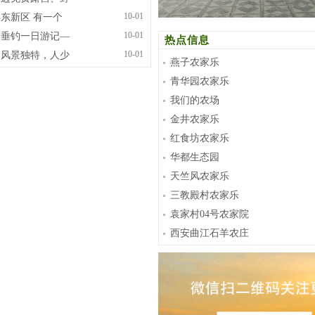
10-01
东新区 有一个
10-01
湖垂钓一日游记—
热点信息
10-01
湖风景独特，人少
燕子农家乐
青华园农家乐
我们的农场
金井农家乐
红食坊农家乐
华都生态园
天竺风农家乐
三教殿村农家乐
袁家村04号农家院
西安曲江石羊农庄