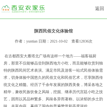
返回
陕西民俗文化体验馆
作者：
yuntian
日期：
2021-10-02
查看
12836次
在古都西安大雁塔北广场有这样一个地方——福客福厨
房，那里不仅能够品尝到陕西地方小吃，而且能够欣赏到独
特的陕西民间艺术表演。满足市民及游客一站式民俗体验需
求，切身体验中国悠久的民俗文化和民俗艺术，尽享陕西传
统文化之精髓。经历了千余年发展的陕西美食，博采各地之
精华，兼收民族饮食之风味，挖掘、继承历代宫廷小吃之技
艺，因而以其品种繁多、风味各异而著称。以浓郁的乡土韵
味，丰富内容，赢得了国内外普遍赞赏和高度评价。