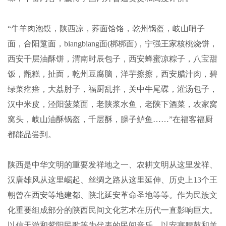
“牛羊肉泡馍，陕西凉，荞面饸饹，乾州锅盔，岐山哨子
面，合阳踅面，biangbiang面(梆梆面)，宁强王家核桃烧饼，
西安千层油酥饼，渭南时辰包子，西安蜂蜜凉粽子，八宝甜
饭，甑糕，扯面，乾州豆腐脑，洋芋擦擦，西安腊汁肉，碧
绿菜疙瘩，大荔肘子，福厨乱拌，关中牛尾碟，灌汤包子，
汉中米皮，泾阳菠菜面，老陕浆水鱼，老陕下酒菜，农家窝
窝头，岐山油酥锅盔，千层酥，臊子鲈鱼……”在福客福厨
都能品尝到。
陕西是中华文明的重要发祥地之一、农耕文明从这里发祥、
汉唐雄风从这里崛起、丝绸之路从这里延伸、历史上13个王
朝曾在西安等地建都、陕北延安革命圣地等等。作为民族文
化重要组成部分的陕西民间文化艺术在历代一直影响巨大。
以信天游和紫阳民歌等为代表的民间音乐、以安塞腰鼓和羊