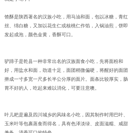
馇酥是陕西著名的汉族小吃，用马油和面，包以冰糖，青红
丝、绵白糖，又加以花生仁或核桃仁作馅，入锅油煎，饼即
发起成泡，颜色金黄，香酥可口。
驴蹄子是乾县一种非常出名的汉族面食小吃，先将面粉和
好，用盐水和面，劲道十足，面团稍微偏硬，将醒好的面团
擀成一寸多宽一尺多长半公分厚的面片。面条比较厚实，肠
胃不好的人，吃起来难以消化，可要注意噢。
叶儿耙是遍及四川城乡的风味名小吃，因其制作时用巴叶、
玉米叶等包裹蒸食而得名，具有色泽淡绿、皮面滋糯、咸甜
兼备、清香可口的特色。