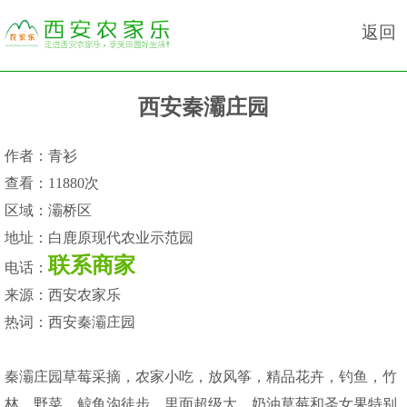
返回
西安秦灞庄园
作者：
青衫
查看：
11880次
区域：
灞桥区
地址：
白鹿原现代农业示范园
联系商家
电话：
来源：
西安农家乐
热词：
西安秦灞庄园
秦灞庄园草莓采摘，农家小吃，放风筝，精品花卉，钓鱼，竹
林，野菜，鲸鱼沟徒步。里面超级大，奶油草莓和圣女果特别