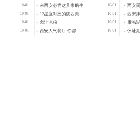
10-01
10-01
来西安必尝这几家腊牛
西安
10-01
10-01
12星座对应的陕西美
西安沣
10-01
10-01
卤汁凉粉
雁鸣
10-01
10-01
西安人气餐厅 你都
仪址