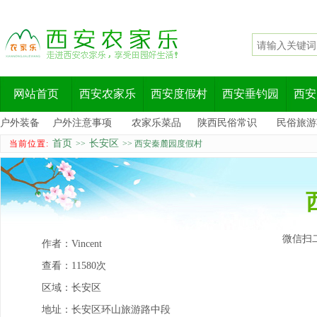
网站首页
西安农家乐
西安度假村
西安垂钓园
西安
户外装备
户外注意事项
农家乐菜品
陕西民俗常识
民俗旅游
首页
长安区
当前位置:
>>
>> 西安秦麓园度假村
微信扫
作者：
Vincent
查看：
11580次
区域：
长安区
地址：
长安区环山旅游路中段