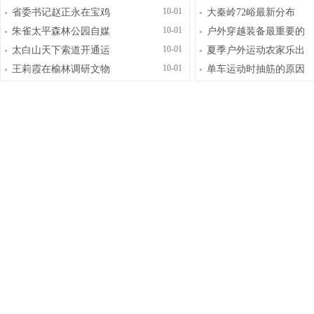
10-01
省委书记赵正永在宝鸡
大秦岭72峪最新分布
10-01
朱雀太平森林公园自媒
户外穿越装备最重要的
10-01
太白山天下索道开通运
夏季户外运动农家乐出
10-01
王莉霞在榆林调研文物
单车运动时抽筋的原因