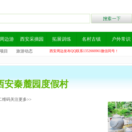
周边游
西安采摘园
拓展训练
名村古镇
户外常识
项目
旅游动态
西安周边发布QQ联系1352666961微信同号！
西安秦麓园度假村
二维码关注更多>>