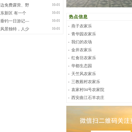
10-01
周边免费露营、野
10-01
东新区 有一个
热点信息
10-01
湖垂钓一日游记—
燕子农家乐
10-01
湖风景独特，人少
青华园农家乐
我们的农场
金井农家乐
红食坊农家乐
华都生态园
天竺风农家乐
三教殿村农家乐
袁家村04号农家院
西安曲江石羊农庄