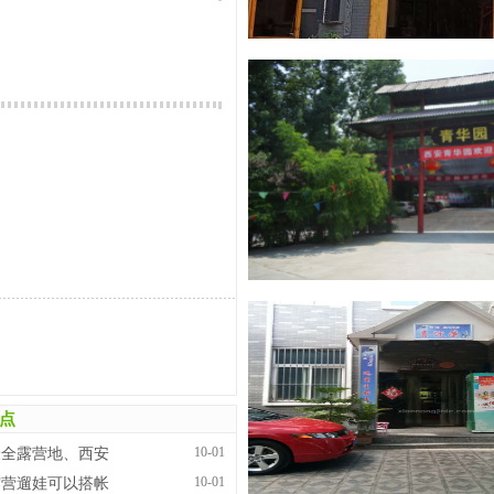
点
10-01
最全露营地、西安
10-01
露营遛娃可以搭帐