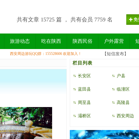
共有文章 15725 篇 ， 共有会员 7759 名
旅游动态
吃在陕西
陕西民俗
户外露营
西安周边游玩QQ群：155528606 欢迎加入！
【短信发布】
栏目列表
长安区
户县
蓝田县
临潼区
周至县
高陵县
灞桥区
西安周边