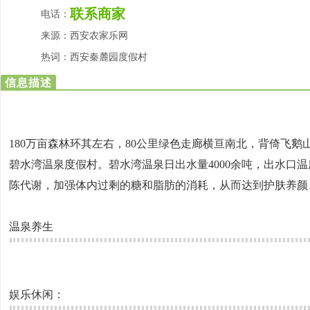
联系商家
电话：
来源：
西安农家乐网
热词：
西安秦麓园度假村
信息描述
180万亩森林环其左右，80公里绿色走廊横亘南北，背倚飞鹅
碧水湾温泉度假村。碧水湾温泉日出水量4000余吨，出水口
陈代谢，加强体内过剩的糖和脂肪的消耗，从而达到护肤养颜
温泉养生
娱乐休闲：