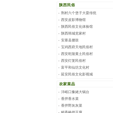
陕西民俗
荆村六个堡子大耍传统
西安皮影博物馆
陕西民俗文化体验馆
陕西韩城党家村
安塞县腰鼓
宝鸡西府天地民俗村
西安乾陵黄土民俗村
西安灯笼民俗村
富平和仙坊文化村
延安民俗文化影视城
农家菜品
沣峪口豫姥大锅台
香拌香水菜
香拌野灰灰菜
鲜香椿拌豆腐