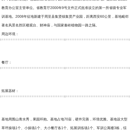
教育办公室主管单位。省教育厅2000年9号文件正式批准设立的第一所省级专业军
训基地。2008年征地新建于周至县集贤镇集贤产业园，距离西安60公里，基地毗邻
著名风景名胜区楼观台、财神庙，与国家秦岭植物园一路之隔。
周边环境：
餐厅：
拓展器材：
基地周围山青水秀，果园环抱。基地占地70亩，硬件完善，环境优雅。基地设大型
草坪操场1个、小操场1个、大小餐厅各1个、拓展训练场1个、军训公寓楼3栋，综