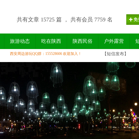
共有文章 15725 篇 ， 共有会员 7759 名
旅游动态
吃在陕西
陕西民俗
户外露营
西安周边游玩QQ群：155528606 欢迎加入！
【短信发布】