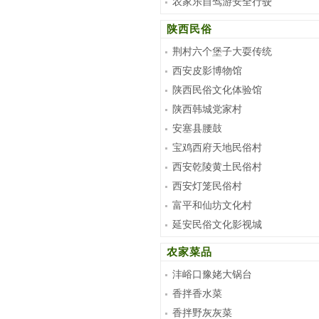
农家乐自驾游安全行驶
陕西民俗
荆村六个堡子大耍传统
西安皮影博物馆
陕西民俗文化体验馆
陕西韩城党家村
安塞县腰鼓
宝鸡西府天地民俗村
西安乾陵黄土民俗村
西安灯笼民俗村
富平和仙坊文化村
延安民俗文化影视城
农家菜品
沣峪口豫姥大锅台
香拌香水菜
香拌野灰灰菜