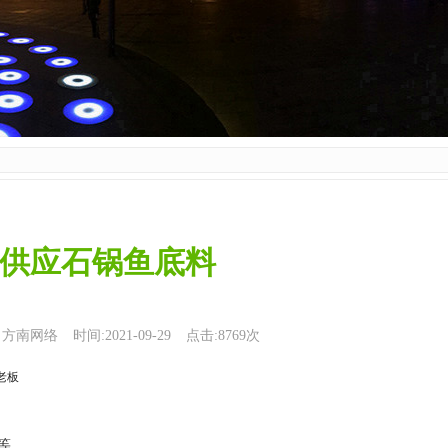
供应石锅鱼底料
：方南网络
时间:2021-09-29
点击:8769次
老板
等。