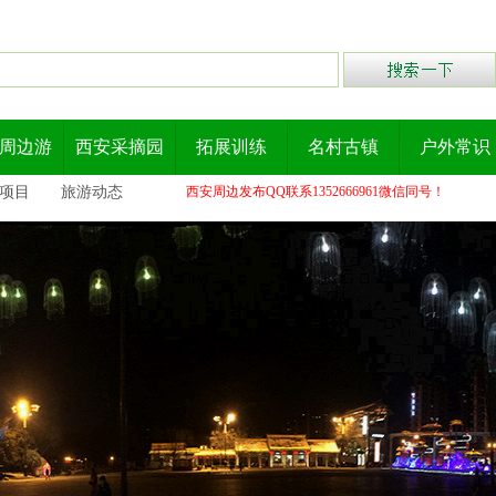
周边游
西安采摘园
拓展训练
名村古镇
户外常识
项目
旅游动态
西安周边发布QQ联系1352666961微信同号！