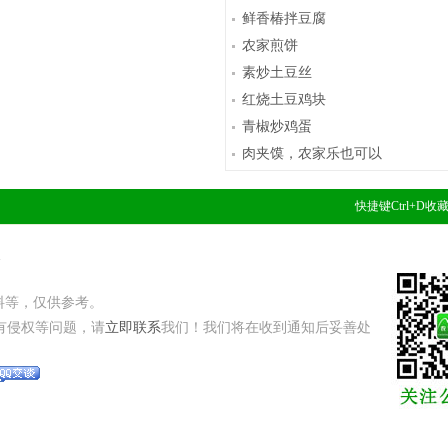
鲜香椿拌豆腐
农家煎饼
素炒土豆丝
红烧土豆鸡块
青椒炒鸡蛋
肉夹馍，农家乐也可以
快捷键Ctrl+D
1
料等，仅供参考。
有侵权等问题，请
立即联系
我们！我们将在收到通知后妥善处