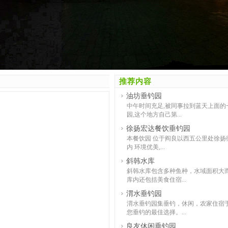
推荐内容
油坊垂钓园
中午时间充足,被同事拉到蓝天上面的
园,这个地方自己第...
徐扬宏达餐饮垂钓园
本餐饮园 位于阎良以西五公里处徐扬街
内 环境优美,...
斜韩水库
斜韩水库包含多种鱼种，水域面积大
库内还包括美食住宿...
渭水垂钓园
渭水垂钓园集垂钓，休闲，农家住宿
您垂钓的最佳选择。...
良友休闲垂钓园