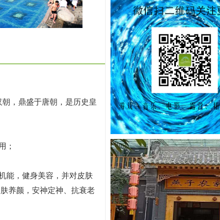
汉朝，鼎盛于唐朝，是历史皇
用；
机能，健身美容，并对皮肤
润肤养颜，安神定神、抗衰老