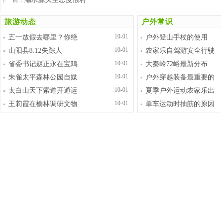
下一篇：
旅游动态
户外常识
10-01
五一放假去哪里？你绝
户外登山手杖的使用
10-01
山阳县8.12失踪人
农家乐自驾游安全行驶
10-01
省委书记赵正永在宝鸡
大秦岭72峪最新分布
10-01
朱雀太平森林公园自媒
户外穿越装备最重要的
10-01
太白山天下索道开通运
夏季户外运动农家乐出
10-01
王莉霞在榆林调研文物
单车运动时抽筋的原因