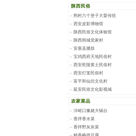
陕西民俗
荆村六个堡子大耍传统
西安皮影博物馆
陕西民俗文化体验馆
陕西韩城党家村
安塞县腰鼓
宝鸡西府天地民俗村
西安乾陵黄土民俗村
西安灯笼民俗村
富平和仙坊文化村
延安民俗文化影视城
农家菜品
沣峪口豫姥大锅台
香拌香水菜
香拌野灰灰菜
鲜香椿拌豆腐