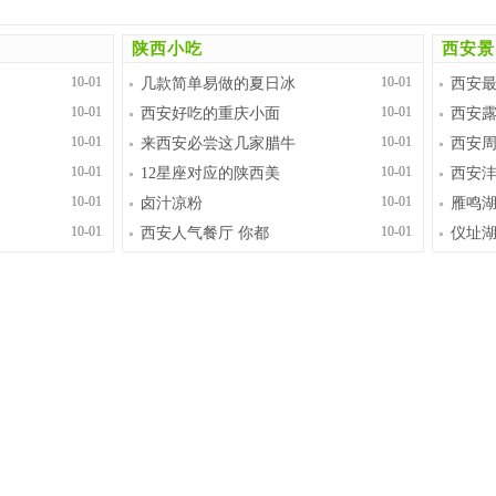
陕西小吃
西安景
10-01
10-01
几款简单易做的夏日冰
西安
10-01
10-01
西安好吃的重庆小面
西安
10-01
10-01
来西安必尝这几家腊牛
西安
10-01
10-01
12星座对应的陕西美
西安沣
10-01
10-01
卤汁凉粉
雁鸣
10-01
10-01
西安人气餐厅 你都
仪址