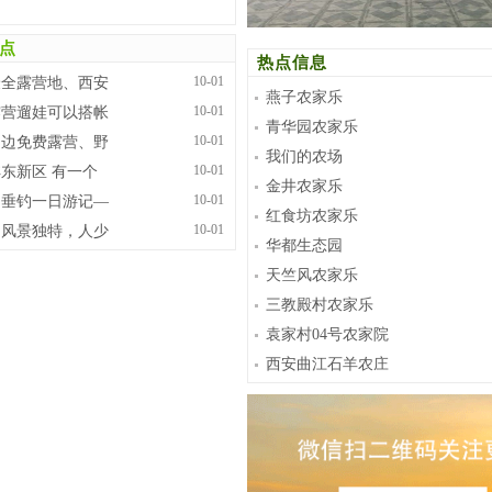
点
热点信息
10-01
最全露营地、西安
燕子农家乐
10-01
露营遛娃可以搭帐
青华园农家乐
10-01
周边免费露营、野
我们的农场
10-01
东新区 有一个
金井农家乐
10-01
湖垂钓一日游记—
红食坊农家乐
10-01
湖风景独特，人少
华都生态园
天竺风农家乐
三教殿村农家乐
袁家村04号农家院
西安曲江石羊农庄