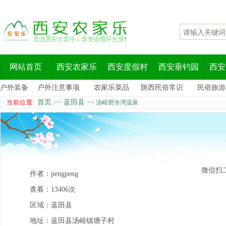
网站首页
西安农家乐
西安度假村
西安垂钓园
西安
户外装备
户外注意事项
农家乐菜品
陕西民俗常识
民俗旅游
首页
蓝田县
当前位置:
>>
>> 汤峪碧水湾温泉
微信扫
作者：
pengpeng
查看：
13406次
区域：
蓝田县
地址：
蓝田县汤峪镇塘子村