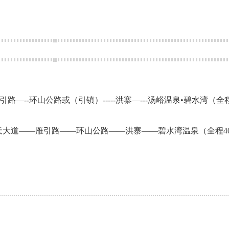
—--环山公路或（引镇）-----洪寨—---汤峪温泉•碧水湾（全
天大道——雁引路——环山公路——洪寨——碧水湾温泉（全程4