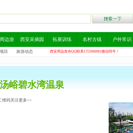
周边游
西安采摘园
拓展训练
名村古镇
户外常识
项目
旅游动态
西安周边发布QQ联系1352666961微信同号！
汤峪碧水湾温泉
二维码关注更多>>