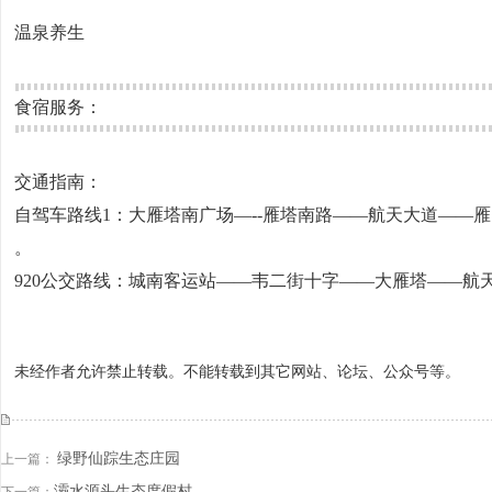
温泉养生
食宿服务：
交通指南：
自驾车路线1：大雁塔南广场—--雁塔南路——航天大道——雁引路
。
920公交路线：城南客运站——韦二街十字——大雁塔——航
未经作者允许禁止转载。不能转载到其它网站、论坛、公众号等。
绿野仙踪生态庄园
上一篇：
灞水源头生态度假村