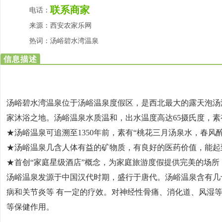
联系商家
电话：
来源：
西安农家乐网
热词：
汤峪碧水湾温泉
信息描述
汤峪碧水湾温泉位于汤峪温泉度假区，是西北最大的露天泡汤温
家沐浴之地。汤峪温泉水质温和，出水温度高达65摄氏度，素有“
★汤峪温泉可追溯至1350年前，素有“桃花三月汤泉水，春风
★汤峪温泉几含人体有益的矿物质，有良好的医药价值，能起
★首创“家庭星级酒店”概念，为家庭旅游度假提供完美的场
汤峪温泉发源于中国汉代时期，盛行于唐代。汤峪温泉含有几
病和关节炎等 有一定的疗效。对神经性骨痛、消化道、风湿
等保健作用。