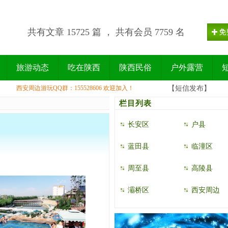
共有文章 15725 篇 ， 共有会员 7759 名
旅游动态
吃在陕西
陕西民俗
户外露营
西安周边游玩QQ群：155528606 欢迎加入！
【短信发布】
栏目列表
长安区
户县
蓝田县
临潼区
周至县
高陵县
灞桥区
西安周边