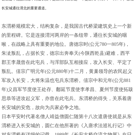
长安城通往渭北的重要通道。
东渭桥规模宏大，结构复杂，是我国古代桥梁建筑史上一个新
的里程碑。它是连接渭河两岸的一条纽带，通往长安城的咽
喉，在战略上具有重要的地位。唐德宗时(公元780一805年)，
朱泚叛乱，占据长安，德宗出奔奉天(今陕西乾县)避难，西平
郡王李晟曾在此屯兵，与浑部队互相接应，攻入长安、平定了
叛乱。僖宗广明元年(公元880年)十二月，黄巢领导的农民起义
军攻入长安，大将朱温也屯兵东渭桥。僖宗中和元年(公元881
年)义昌军节度使王处存、鄜延节度使李孝昌、夏州节度使拓跋
思恭等进攻起义军，亦曾在此屯兵。东渭桥的得失，关系着唐
长安城的安危，故向为兵家必争之地。
日本平安时代著名僧人靖益僧圆仁随第十八次遣唐使就是从东
渭桥进入长安城的，圆仁在他所著的《入唐求法巡礼行记》中
对东渭桥有详细的记载。1989年《长安古桥交流文物展》在日