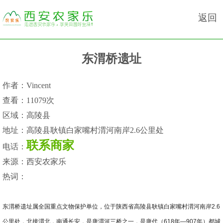
返回
东渭桥遗址
作者：
Vincent
查看：
11079次
区域：
高陵县
地址：
高陵县耿镇白家嘴村渭河南岸2.6公里处
联系商家
电话：
来源：
西安农家乐
热词：
东渭桥遗址属全国重点文物保护单位，位于陕西省高陵县耿镇白家嘴村渭河南岸2.6
公里处，北接渭北，南通长安，是唐渭河三桥之一，是唐代（618年—907年）都城