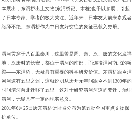
本展出，东渭桥出土文物(东渭桥记、木桩)也予以参展，引起
了日本专家、学者的极大关注。近年来，日本友人前来参观者
络绎不绝。东渭桥作为中日友好交往的象征已载入史册。
渭河贯穿于八百里秦川，这里曾是周、秦、汉、唐的文化发祥
地，汉唐时的长安，都位于渭河的南部，而连接渭河南北的桥
梁——东渭桥，无疑具有重要的科学研究价值。东渭桥距今渭
河河道有五里之遥，这就说明从唐开元年间距今不到1300年的
时间渭河向北迁移了五里，这对于研究渭河河道的变迁，治理
渭河，无疑具有一定的现实意义。
2001年6月25日唐东渭桥遗址被公布为第五批全国重点文物保
护单位。