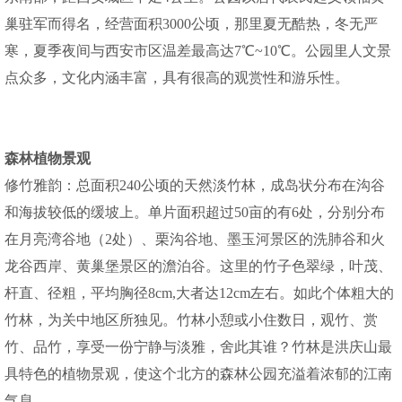
巢驻军而得名，经营面积3000公顷，那里夏无酷热，冬无严
寒，夏季夜间与西安市区温差最高达7℃~10℃。公园里人文景
点众多，文化内涵丰富，具有很高的观赏性和游乐性。
森林植物景观
修竹雅韵：总面积240公顷的天然淡竹林，成岛状分布在沟谷
和海拔较低的缓坡上。单片面积超过50亩的有6处，分别分布
在月亮湾谷地（2处）、栗沟谷地、墨玉河景区的洗肺谷和火
龙谷西岸、黄巢堡景区的澹泊谷。这里的竹子色翠绿，叶茂、
杆直、径粗，平均胸径8cm,大者达12cm左右。如此个体粗大的
竹林，为关中地区所独见。竹林小憩或小住数日，观竹、赏
竹、品竹，享受一份宁静与淡雅，舍此其谁？竹林是洪庆山最
具特色的植物景观，使这个北方的森林公园充溢着浓郁的江南
气息 。