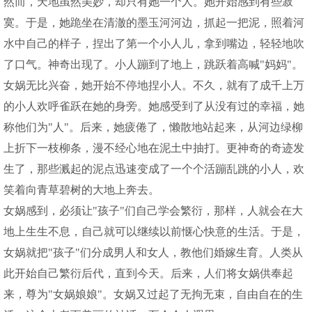
然而，天地虽然美妙，却只有她一个人。她开始感到有些寂
寞。于是，她跪坐在清澈的墨玉河河边，抓起一把泥，照着河
水中自己的样子，捏出了第一个小人儿，拿到嘴边，轻轻地吹
了口气。神奇出现了。小人蹦到了地上，跳跃着高喊"妈妈"。
女娲无比兴奋，她开始不停地捏小人。不久，就有了成千上万
的小人欢呼雀跃在她的身旁。她感受到了从没有过的幸福，她
称他们为"人"。后来，她疲倦了，懒散地站起来，从河边绿柳
上折下一枝柳条，漫不经心地在泥土中抽打。更神奇的奇迹发
生了，那些溅起的泥点迅速变成了一个个活蹦乱跳的小人，欢
笑着向青草碧树的大地上奔去。
女娲感到，必须让"孩子"们自己学会繁衍，那样，人就会在大
地上生生不息，自己就可以继续以前惬心快意的生活。于是，
女娲就把"孩子"们分成男人和女人，教他们婚嫁生育。人类从
此开始自己繁衍后代，直到今天。后来，人们将女娲供奉起
来，尊为"女娲娘娘"。女娲又过起了无拘无束，自由自在的生