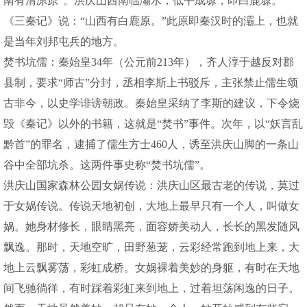
南有清凉原”。洪庆山西南临灞水，低平成塬，即白鹿塬。
《三秦记》说：“山西有白鹿原。”此原即秦汉时的灞上，也就
是当年刘邦屯兵的地方。
焚书坑儒：秦始皇34年（公元前213年），齐人淳于越反对郡
县制，要求“师古”分封，丞相李斯上书驳斥，主张禁止儒生颂
古非今，以史学诽谤朝政。秦始皇采纳了李斯的建议，下令烧
毁《秦记》以外的书籍，这就是“焚书”事件。次年，以“妖言乱
黔首”的罪名，逮捕了儒生方士460人，诱至洪庆山脚的一条山
谷中全部坑杀。这两件事史称“焚书坑儒”。
洪庆山国家森林公园女娲传说：洪庆山区最古老的传说，莫过
于女娲传说。传说天地初创，大地上最早只有一个人，叫做女
娲。她身材修长，眼睛黑亮，面容娇美动人，长长的黑发随风
飘逸。那时，天地空旷，田野葱茏，云彩经常跑到地上来，大
地上云飘雾荡，彩虹成桥。女娲裸着美妙的身躯，有时在天地
间飞驰徜徉，有时踩着彩虹来到地上，过着坦荡闲逸的日子。